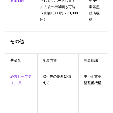
共済制度
らしをサポートします
中小企
加入後の増減額も可能
業基盤
（月額1,000円～70,000
整備機
円）
構
その他
共済名
制度内容
募集組織
経営セーフテ
取引先の倒産に備
中小企業基
ィ共済
えて
盤整備機構