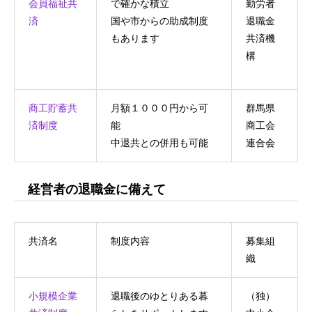
会員福祉共
で確かな積立
勤労者
済
国や市からの助成制度
退職金
もあります
共済機
構
商工貯蓄共
月額１０００円から可
群馬県
済制度
能
商工会
中退共との併用も可能
連合会
経営者の退職金に備えて
共済名
制度内容
募集組
織
小規模企業
退職後のゆとりある暮
（独）