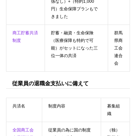
係なし）+（特約1,000
円）生命保障プランもで
きました
商工貯蓄共済
貯蓄・融資・生命保険
群馬
制度
（医療保障も特約で可
県商
能）がセットになった三
工会
位一体の共済
連合
会
従業員の退職金支払いに備えて
共済名
制度内容
募集組
織
全国商工会
従業員の為に国の制度
（独）