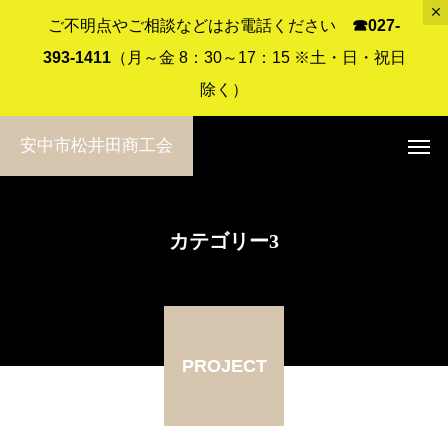
ご不明点やご相談などはお電話ください
☎︎027-
393-1411
（月～金 8：30～17：15 ※土・日・祝日
除く）
安中市松井田商工会
カテゴリー3
PROJECT